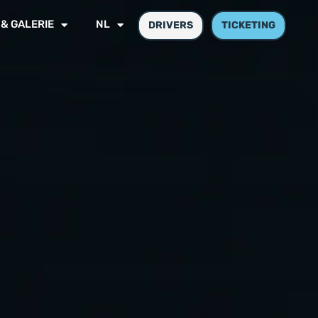
 & GALERIE
NL
DRIVERS
TICKETING