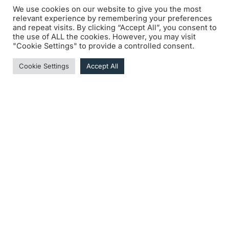
onder in de
We use cookies on our website to give you the most
exclusieve
relevant experience by remembering your preferences
and repeat visits. By clicking “Accept All”, you consent to
wereld van
Spa
the use of ALL the cookies. However, you may visit
Six
"Cookie Settings" to provide a controlled consent.
Hours
Dompel
jezelf onder in
Cookie Settings
Accept All
de exclusieve
wereld van de
Spa Six Hours
2025 met een
selectie
zorgvuldig
ontworpen
artikelen voor
autosportliefhebbers.
Profiteer van
deze unieke
gelegenheid om
jezelf te