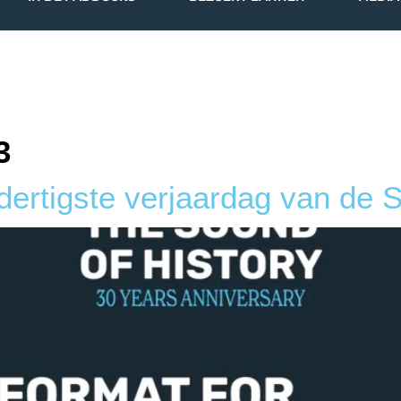
IN DE PADDOCKS
BEZOEK PLANNEN
MEDIA
3
dertigste verjaardag van de 