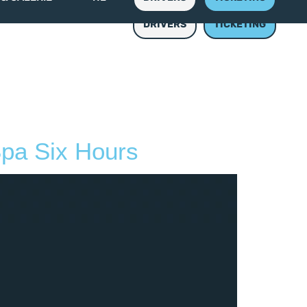
 & GALERIE
NL
DRIVERS
TICKETING
Spa Six Hours