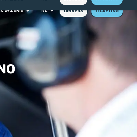
 & GALERIE
NL
DRIVERS
TICKETING
NO