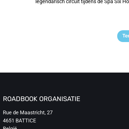
legendarisch circuit tijdens de Spa Six H
Te
ROADBOOK ORGANISATIE
Rue de Maastricht, 27
4651 BATTICE
België