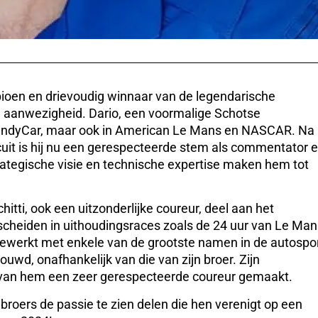
pioen en drievoudig winnaar van de legendarische
jn aanwezigheid. Dario, een voormalige Schotse
in IndyCar, maar ook in American Le Mans en NASCAR. Na
uit is hij nu een gerespecteerde stem als commentator 
trategische visie en technische expertise maken hem tot
tti, ook een uitzonderlijke coureur, deel aan het
scheiden in uithoudingsraces zoals de 24 uur van Le Man
t gewerkt met enkele van de grootste namen in de autospo
uwd, onafhankelijk van die van zijn broer. Zijn
van hem een zeer gerespecteerde coureur gemaakt.
roers de passie te zien delen die hen verenigt op een