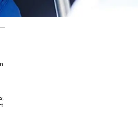
en
s,
rt