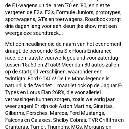
de F1-wagens uit de jaren '70 en '80, en niet te
vergeten de F2's, F3's, Formule Juniors, prototypes,
sportwagens, GT's en toerwagens, Roadbook zorgt
drie dagen lang voor een kleurrijke show met een
weergaloze soundtrack...
Met een headliner die de naam van het evenement
draagt, de beroemde Spa Six Hours Endurance
race, een laatste vuurwerk gepland voor zaterdag
tussen 15u50 en 21u50! Meer dan 80 auto's zullen
op de startgrid verschijnen, waaronder een
twintigtal Ford GT40's! De Le Mans-legende is
natuurlijk de favoriet... maar let ook op de Jaguar E-
Types en Lotus Elan 26R's, die voor allerlei
verrassingen kunnen zorgen, zoals we vorig jaar
weer zagen! Er zijn ook Aston Martins, Ginettas,
Gilberns, Porsches, Marcos, Ford Mustangs,
Falcons en Galaxies, Shelby Cobras, TVR Griffiths en
Granturas, Turner, Triumphs, MGs, Morgans en