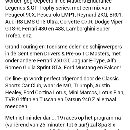
worden gegroepeerd in de Masters Endurance
Legends & GT Trophy series, met een mix van
Peugeot 90X, Pescarolo LMP1, Reynard 2KQ, BR01,
Audi R8 LMS GT3 Ultra, Corvette C7.R, Dodge Viper
GTS-R, Ferrari 430 en 488, Lamborghini Super
Trofeo, enz.
Grand Touring en Toerisme delen de schijnwerpers
in de Gentlemen Drivers & Pre-66 TC Masters, met
onder andere Ferrari 250 GT, Jaguar E-Type, Alfa
Romeo Giulia Sprint GTA, Ford Mustang en Falcon!
De line-up wordt perfect afgerond door de Classic
Sports Car Club, waar de MG, Triumph, Austin
Healey, Ford Cortina Lotus, Mini Marcos, Lotus Elan,
TVR Griffith en Tuscan en Datsun 240 Z allemaal
meedoen.
Met niet minder dan... 19 races op het programma
(variërend van 25 minuten tot 6 uur!) zal Spa Six