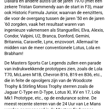
Dallara en andere auto's uit de jaren 1970 (met een
zekere Tristan Gommendy aan de start in F3), maar
ook Historic Formula Junior, waarvan de eenzitters,
die voor de overgang tussen de jaren '50 en de jaren
'60 zorgden, vaak het resultaat waren van
ingenieuze vakmensen als Stanguellini, Elva, Alexis,
Condor, Valpini, U2, Branca, Donford, Gemini,
Britannia, Caravelle, Lynx, enzovoort. Allemaal te
midden van de meer conventionele Lotus, Lola en
Brabham!
De Masters Sports Car Legends zullen een parade
van indrukwekkende prototypes zien, zoals de Lola
T70, McLaren M1B, Chevron B16, B19 en B36, etc.,
die in feite de opvolgers zijn van de Woodcote
Trophy & Stirling Moss Trophy sterren zoals de
Jaguar C-Type en D-Type, Lotus XI, XV en 17, Lola
Mk1 Prototype, etc., op de endurance scène. De
meest recente sterren van de 24 Uur van Le Mans