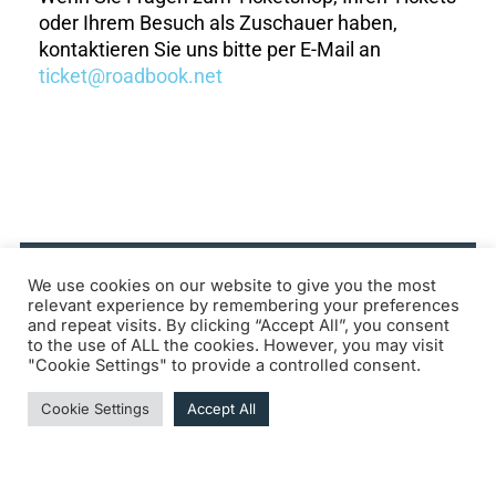
oder Ihrem Besuch als Zuschauer haben,
kontaktieren Sie uns bitte per E-Mail an
ticket@roadbook.net
We use cookies on our website to give you the most
KOSTENLOS
relevant experience by remembering your preferences
and repeat visits. By clicking “Accept All”, you consent
to the use of ALL the cookies. However, you may visit
"Cookie Settings" to provide a controlled consent.
Cookie Settings
Accept All
DONNERSTAG, 24. SEPTEMBER
Freier Eintritt (ohne Formalitäten oder