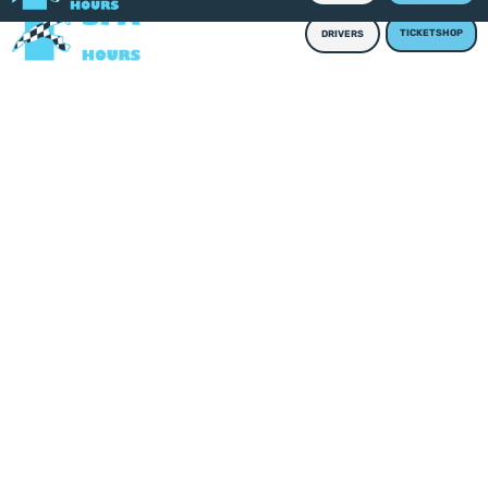
TICKETSHOP
DRIVERS
MENTIONS légales￼