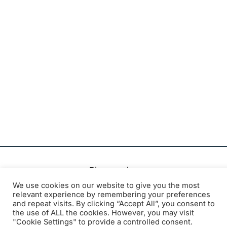
Plongez dans
l’univers exclusif
We use cookies on our website to give you the most
des
Spa Six
relevant experience by remembering your preferences
and repeat visits. By clicking “Accept All”, you consent to
Hours
avec une
the use of ALL the cookies. However, you may visit
sélection
"Cookie Settings" to provide a controlled consent.