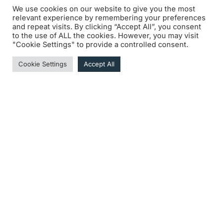
We use cookies on our website to give you the most
dernières instructions :
relevant experience by remembering your preferences
Session 1 • 10:50 – 11:10
and repeat visits. By clicking “Accept All”, you consent
Session 2 • 13:45 – 14:05
to the use of ALL the cookies. However, you may visit
"Cookie Settings" to provide a controlled consent.
Session 3 • 15:15 – 15:35
Un repas à midi à la Maison de la BEHVA, dans
Cookie Settings
Accept All
les installations de l’Eau Rouge, au pied du
Raidillon : lunch sous forme de buffet et soft
drinks.