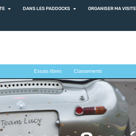
TE
DANS LES PADDOCKS
ORGANISER MA VISITE
TE
DANS LES PADDOCKS
ORGANISER MA VISITE
Essais libres
Classements