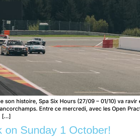
 de son histoire, Spa Six Hours (27/09 – 01/10) va ravi
rancorchamps. Entre ce mercredi, avec les Open Pract
, […]
ck on Sunday 1 October!