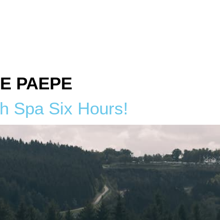
IN THE PADDOCKS
PLAN MY VISIT
MEDIA
E PAEPE
th Spa Six Hours!