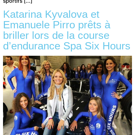
sportifs […]
Katarina Kyvalova et
Emanuele Pirro prêts à
briller lors de la course
d’endurance Spa Six Hours