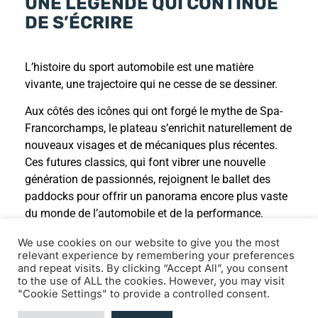
UNE LÉGENDE QUI CONTINUE
DE S’ÉCRIRE
L’histoire du sport automobile est une matière
vivante, une trajectoire qui ne cesse de se dessiner.
Aux côtés des icônes qui ont forgé le mythe de Spa-
Francorchamps, le plateau s’enrichit naturellement de
nouveaux visages et de mécaniques plus récentes.
Ces futures classics, qui font vibrer une nouvelle
génération de passionnés, rejoignent le ballet des
paddocks pour offrir un panorama encore plus vaste
du monde de l’automobile et de la performance.
C’est une évolution du patrimoine qui permet de
We use cookies on our website to give you the most
relevant experience by remembering your preferences
célébrer l’héritage sportif automobile dans sa
and repeat visits. By clicking “Accept All”, you consent
continuité, portée par la même passion et la même
to the use of ALL the cookies. However, you may visit
ferveur.
"Cookie Settings" to provide a controlled consent.